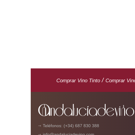
/
Comprar Vino Tinto
Comprar Vin
Teléfonos: (+34) 687 830 388
info@andaluciadevino.com