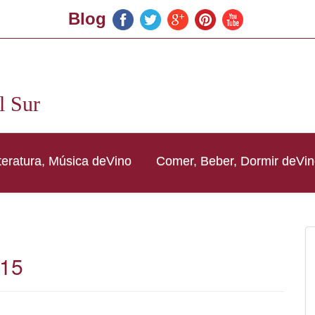
Blog
l Sur
iteratura, Música deVino
Comer, Beber, Dormir deVi
015