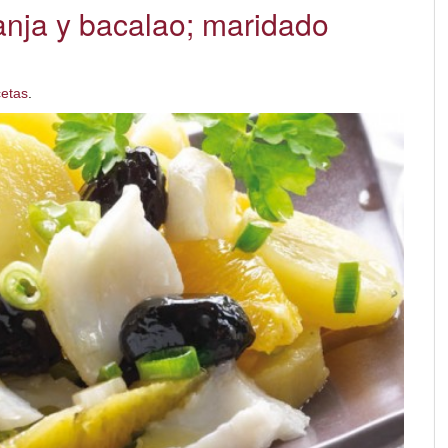
anja y bacalao; maridado
etas
.