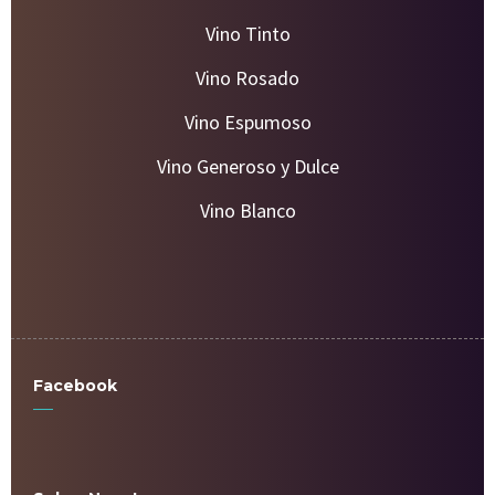
Comprar
:
Vino Tinto
/
Vino Rosado
/
Vino Espumoso
/
Vino Generoso y Dulce
/
Vino Blanco
El mejor vino andaluz, ya disponible en nuestra tienda online.
¿Busca vinos de la tierra de Cádiz o vinos de Sevilla? Comprar
los mejores vinos en nuestra tienda online de vinos.
Facebook