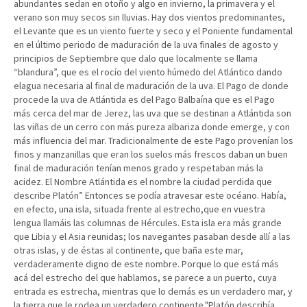
abundantes sedan en otoño y algo en invierno, la primavera y el
verano son muy secos sin lluvias. Hay dos vientos predominantes,
el Levante que es un viento fuerte y seco y el Poniente fundamental
en el último periodo de maduración de la uva finales de agosto y
principios de Septiembre que dalo que localmente se llama
“blandura”, que es el rocío del viento húmedo del Atlántico dando
elagua necesaria al final de maduración de la uva. El Pago de donde
procede la uva de Atlántida es del Pago Balbaína que es el Pago
más cerca del mar de Jerez, las uva que se destinan a Atlántida son
las viñas de un cerro con más pureza albariza donde emerge, y con
más influencia del mar. Tradicionalmente de este Pago provenían los
finos y manzanillas que eran los suelos más frescos daban un buen
final de maduración tenían menos grado y respetaban más la
acidez. El Nombre Atlántida es el nombre la ciudad perdida que
describe Platón” Entonces se podía atravesar este océano. Había,
en efecto, una isla, situada frente al estrecho,que en vuestra
lengua llamáis las columnas de Hércules. Esta isla era más grande
que Libia y el Asia reunidas; los navegantes pasaban desde allí a las
otras islas, y de éstas al continente, que baña este mar,
verdaderamente digno de este nombre. Porque lo que está más
acá del estrecho del que hablamos, se parece a un puerto, cuya
entrada es estrecha, mientras que lo demás es un verdadero mar, y
la tierra que le rodea un verdadero continente."Platón describía