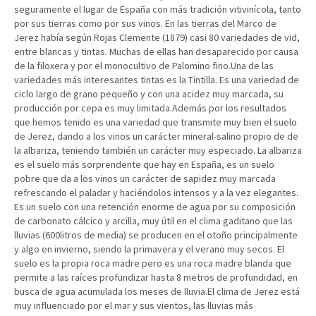
seguramente el lugar de España con más tradición vitivinícola, tanto
por sus tierras como por sus vinos. En las tierras del Marco de
Jerez había según Rojas Clemente (1879) casi 80 variedades de vid,
entre blancas y tintas. Muchas de ellas han desaparecido por causa
de la filoxera y por el monocultivo de Palomino fino.Una de las
variedades más interesantes tintas es la Tintilla. Es una variedad de
ciclo largo de grano pequeño y con una acidez muy marcada, su
producción por cepa es muy limitada.Además por los resultados
que hemos tenido es una variedad que transmite muy bien el suelo
de Jerez, dando a los vinos un carácter mineral-salino propio de de
la albariza, teniendo también un carácter muy especiado. La albariza
es el suelo más sorprendente que hay en España, es un suelo
pobre que da a los vinos un carácter de sapidez muy marcada
refrescando el paladar y haciéndolos intensos y a la vez elegantes.
Es un suelo con una retención enorme de agua por su composición
de carbonato cálcico y arcilla, muy útil en el clima gaditano que las
lluvias (600litros de media) se producen en el otoño principalmente
y algo en invierno, siendo la primavera y el verano muy secos. El
suelo es la propia roca madre pero es una roca madre blanda que
permite a las raíces profundizar hasta 8 metros de profundidad, en
busca de agua acumulada los meses de lluvia.El clima de Jerez está
muy influenciado por el mar y sus vientos, las lluvias más